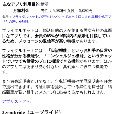
主なアプリ利用目的
婚活
月額料金
男性：5,080円 女性：5,080円
参考：
ブライダルネットの評判はひどいって本当？口コミの真相や他アプ
リとの違いを解説！
ブライダルネットは、婚活目的の人が集まる男女有料の真面
目なアプリです。
会員の85%が1年以内の結婚を目指してい
るため、メッセージの返信率が高い特徴
があります。
ブライダルネットには、
「日記機能」というお相手の日常や
性格が分かる機能や、「コンシェルジュ機能」というチャッ
トでいつでも婚活のプロに相談できる機能
があります。ほか
のアプリではあまり見かけない、真剣婚活に役立つ機能で
す。
また独身証明書だけでなく、年収証明書や学歴証明書も任意
で提出できます。各証明書を提出している異性を探せば、結
婚願望が強い相手とスムーズに出会えるかもしれません。
アプリストアへ
3.youbride（ユーブライド）