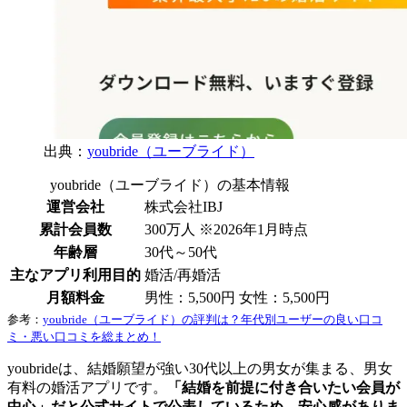
出典：
youbride（ユーブライド）
youbride（ユーブライド）の基本情報
運営会社
株式会社IBJ
累計会員数
300万人 ※2026年1月時点
年齢層
30代～50代
主なアプリ利用目的
婚活/再婚活
月額料金
男性：5,500円 女性：5,500円
参考：
youbride（ユーブライド）の評判は？年代別ユーザーの良い口コ
ミ・悪い口コミを総まとめ！
youbrideは、結婚願望が強い30代以上の男女が集まる、男女
有料の婚活アプリです。
「結婚を前提に付き合いたい会員が
中心」だと公式サイトで公表しているため、安心感がありま