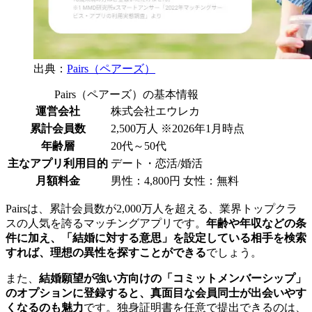
出典：
Pairs（ペアーズ）
Pairs（ペアーズ）の基本情報
運営会社
株式会社エウレカ
累計会員数
2,500万人 ※2026年1月時点
年齢層
20代～50代
主なアプリ利用目的
デート・恋活/婚活
月額料金
男性：4,800円 女性：無料
Pairsは、累計会員数が2,000万人を超える、業界トップクラ
スの人気を誇るマッチングアプリです。
年齢や年収などの条
件に加え、「結婚に対する意思」を設定している相手を検索
すれば、理想の異性を探すことができる
でしょう。
また、
結婚願望が強い方向けの「コミットメンバーシップ」
のオプションに登録すると、真面目な会員同士が出会いやす
くなるのも魅力
です。独身証明書を任意で提出できるのは、