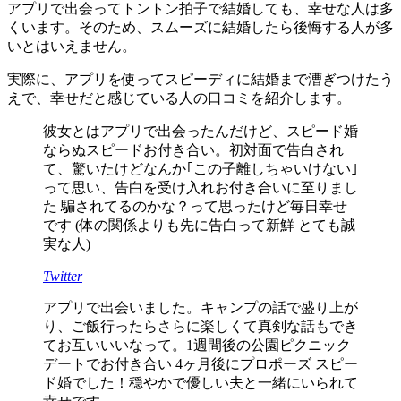
アプリで出会ってトントン拍子で結婚しても、幸せな人は多
くいます。そのため、スムーズに結婚したら後悔する人が多
いとはいえません。
実際に、アプリを使ってスピーディに結婚まで漕ぎつけたう
えで、幸せだと感じている人の口コミを紹介します。
彼女とはアプリで出会ったんだけど、スピード婚
ならぬスピードお付き合い。初対面で告白され
て、驚いたけどなんか｢この子離しちゃいけない｣
って思い、告白を受け入れお付き合いに至りまし
た 騙されてるのかな？って思ったけど毎日幸せ
です (体の関係よりも先に告白って新鮮 とても誠
実な人)
Twitter
アプリで出会いました。キャンプの話で盛り上が
り、ご飯行ったらさらに楽しくて真剣な話もでき
てお互いいいなって。1週間後の公園ピクニック
デートでお付き合い 4ヶ月後にプロポーズ スピー
ド婚でした！穏やかで優しい夫と一緒にいられて