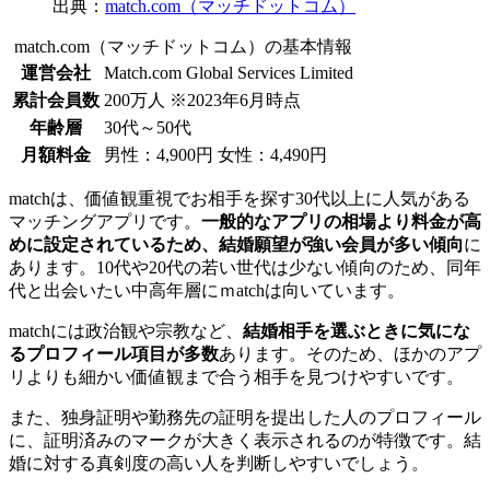
出典：
match.com（マッチドットコム）
match.com（マッチドットコム）の基本情報
運営会社
Match.com Global Services Limited
累計会員数
200万人 ※2023年6月時点
年齢層
30代～50代
月額料金
男性：4,900円 女性：4,490円
matchは、価値観重視でお相手を探す30代以上に人気がある
マッチングアプリです。
一般的なアプリの相場より料金が高
めに設定されているため、結婚願望が強い会員が多い傾向
に
あります。10代や20代の若い世代は少ない傾向のため、同年
代と出会いたい中高年層にｍatchは向いています。
matchには政治観や宗教など、
結婚相手を選ぶときに気にな
るプロフィール項目が多数
あります。そのため、ほかのアプ
リよりも細かい価値観まで合う相手を見つけやすいです。
また、独身証明や勤務先の証明を提出した人のプロフィール
に、証明済みのマークが大きく表示されるのが特徴です。結
婚に対する真剣度の高い人を判断しやすいでしょう。