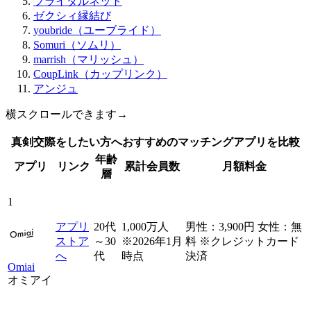
ブライダルネット
ゼクシィ縁結び
youbride（ユーブライド）
Somuri（ソムリ）
marrish（マリッシュ）
CoupLink（カップリンク）
アンジュ
横スクロールできます→
真剣交際をしたい方へおすすめのマッチングアプリを比較
年齢
アプリ
リンク
累計会員数
月額料金
層
1
アプリ
20代
1,000万人
男性：3,900円 女性：無
ストア
～30
※2026年1月
料 ※クレジットカード
へ
代
時点
決済
Omiai
オミアイ