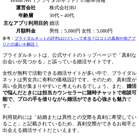
Bridal Net（ブライダルネット）の基本情報
運営会社
株式会社IBJ
年齢層
30代～40代
主なアプリ利用目的
婚活
月額料金
男性：5,080円 女性：5,080円
参考：
ブライダルネットの評判はひどいって本当？口コミの真相や他アプ
リとの違いを解説！
ブライダルネットは、公式サイトのトップページで「真剣な
出会いが見つかる」と謳っている婚活サイトです。
女性が無料で活動できる婚活サイトが多い中で、ブライダル
ネットは男女共に有料の価格設計です。そのため、真剣度が
高い会員が集まりやすいと考えられるでしょう。また、
婚活
で悩んだときには担当カウンセラーに随時チャットで相談可
能で、プロの手を借りながら婚活ができる心強さも魅力
で
す。
利用規約には「結婚または異性との交際を真剣に希望してい
ること」と記載されているため、真剣交際ができるお相手と
出会える婚活サイトだといえます。