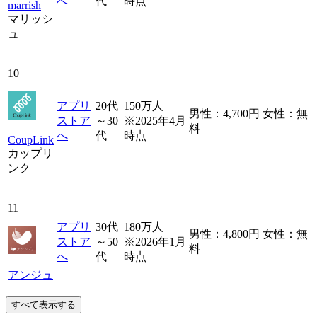
へ
代
時点
marrish
マリッシ
ュ
10
アプリ
20代
150万人
男性：4,700円 女性：無
ストア
～30
※2025年4月
料
へ
代
時点
CoupLink
カップリ
ンク
11
アプリ
30代
180万人
男性：4,800円 女性：無
ストア
～50
※2026年1月
料
へ
代
時点
アンジュ
すべて表示する