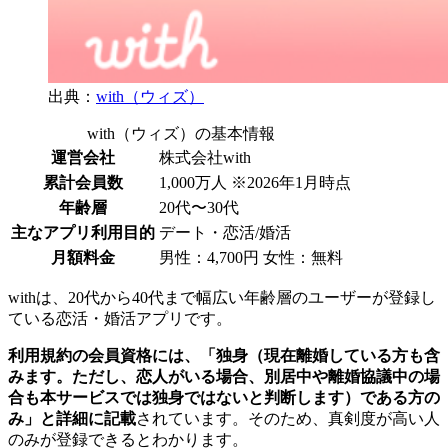
出典：
with（ウィズ）
with（ウィズ）の基本情報
運営会社
株式会社with
累計会員数
1,000万人 ※2026年1月時点
年齢層
20代〜30代
主なアプリ利用目的
デート・恋活/婚活
月額料金
男性：4,700円 女性：無料
withは、20代から40代まで幅広い年齢層のユーザーが登録し
ている恋活・婚活アプリです。
利用規約の会員資格には、「独身（現在離婚している方も含
みます。ただし、恋人がいる場合、別居中や離婚協議中の場
合も本サービスでは独身ではないと判断します）である方の
み」と詳細に記載
されています。そのため、真剣度が高い人
のみが登録できるとわかります。