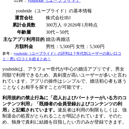
出典：
youbride（ユーブライド）
youbride（ユーブライド）の基本情報
運営会社
株式会社IBJ
累計会員数
300万人 ※2026年1月時点
年齢層
30代～50代
主なアプリ利用目的
婚活/再婚活
月額料金
男性：5,500円 女性：5,500円
参考：
youbride（ユーブライド）の評判は？年代別ユーザーの良い口コ
ミ・悪い口コミを総まとめ！
youbrideは、アラフォー世代が中心の婚活アプリです。男女
同額で利用できるため、真剣度が高いユーザーが多いと言わ
れています。アプリの操作はシンプルで、婚活初心者も迷う
ことなくお相手を探すことが可能です。
利用規約の禁止行為に「恋人およびパートナーがいる方のコ
ンテンツ利用」「既婚者の会員登録およびコンテンツの利
用」と記載されています。
違反者は利用の制限もしくは、強
制退会の処置がとられることが明記されています。そのた
め、独身で真剣に結婚を目指したい方のみが登録できます。