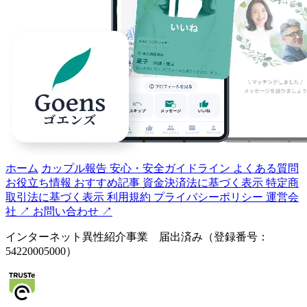
ホーム
カップル報告
安心・安全ガイドライン
よくある質問
お役立ち情報
おすすめ記事
資金決済法に基づく表示
特定商
取引法に基づく表示
利用規約
プライバシーポリシー
運営会
社 ↗️
お問い合わせ ↗️
インターネット異性紹介事業 届出済み（登録番号：
54220005000）