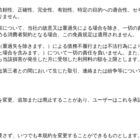
信頼性、正確性、完全性、有効性、特定の目的への適合性、セ
りません。
害について、当社の故意又は重過失による場合を除き、一切の
める消費者契約となる場合、この免責規定は適用されません。
（重過失を除きます。）による債務不履行または不法行為によ
た場合を含みます。）について一切の責任を負いません。また
ら当該損害が発生した月に受領した利用料の額を上限とします
は第三者との間において生じた取引、連絡または紛争等につい
を変更、追加または廃止することがあり、ユーザーはこれを承
要さず、いつでも本規約を変更することができるものとします