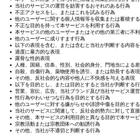
当社のサービスの運営を妨害するおそれのある行為
不正アクセスをし、またはこれを試みる行為
他のユーザーに関する個人情報等を収集または蓄積する
不正な目的を持って本サービスを利用する行為
本サービスの他のユーザーまたはその他の第三者に不利
他のユーザーに成りすます行為
以下の表現を含む、または含むと当社が判断する内容を
過度に暴力的な表現
露骨な性的表現
人種、国籍、信条、性別、社会的身分、門地当による差
自殺、自傷行為、薬物使用を誘引、または助長する表現
その他、反社会的な内容や他人に不快感を与える表現
以下を目的とし、または目的とすると当社が判断する行
営業、宣伝、広告、当社ブランド及び当社サービス運営
性行為やわいせつな行為を目的とする行為
他のユーザーに対する嫌がらせや誹謗中傷を目的とする
当社のサービスに関連して、反社会的勢力に対して直接
その他、本サービスの利用目的と異なる目的で本サービ
宗教活動または宗教団体への勧誘行為
その他、当社が不適切と判断する行為