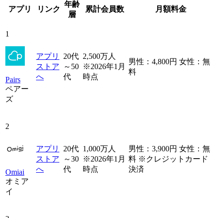
年齢
アプリ
リンク
累計会員数
月額料金
層
1
アプリ
20代
2,500万人
男性：4,800円 女性：無
ストア
～50
※2026年1月
料
へ
代
時点
Pairs
ペアー
ズ
2
アプリ
20代
1,000万人
男性：3,900円 女性：無
ストア
～30
※2026年1月
料 ※クレジットカード
へ
代
時点
決済
Omiai
オミア
イ