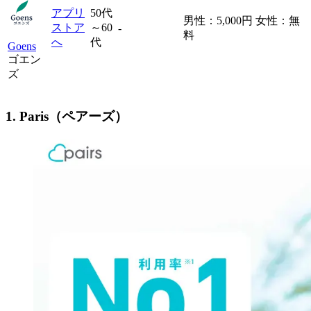
アプリ
50代
男性：5,000円 女性：無
ストア
～60
-
料
へ
代
Goens
ゴエン
ズ
1. Paris（ペアーズ）