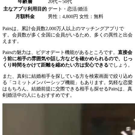
年齢層
20代～50代
主なアプリ利用目的
デート・恋活/婚活
月額料金
男性：4,800円 女性：無料
Pairsは、累計会員数2,000万人以上のマッチングアプリで
す。会員数が多く全国に会員がいるため、多くの異性と出会
えます。
Pairsの魅力は、ビデオデート機能があるところです。
直接会
う前に相手の雰囲気や話し方などを確かめられるので、じっ
くり時間をかけて距離を縮めたい方は安心できる
でしょう。
また、真剣に結婚相手を探している方を検索画面で絞り込め
る「コミットメンバーシップ機能」もあります。気軽な恋愛
はもちろん、結婚前提に交際できる相手も探せるPairsは、真
剣婚活中の人にもおすすめです。