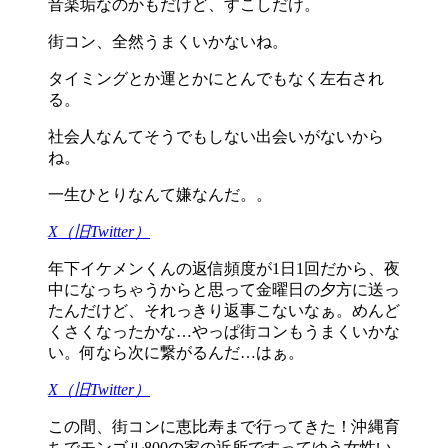
音楽垢なのかもだけど、すこしだけ。
街コン、全然うまくいかないね。
タイミングとか運とかにとんでもなく左右され
る。
社会人なんてそうでもしない出会いがないから
ね。
一生ひとりなんて嫌なんだ。。
X（旧Twitter）
年下イケメンくんの返信頻度が1日1回だから、夜
中になっちゃうからと思って金曜日の夕方に送っ
たんだけど、それっきり返事こないなぁ。めんど
くさくなったかな…やっぱ街コンもうまくいかな
い。何なら次に繋がるんだ…はぁ。
X（旧Twitter）
この間、街コンに恵比寿まで行ってきた！沖縄育
ちでモンゴル800の家の近所ですってゆう女性い