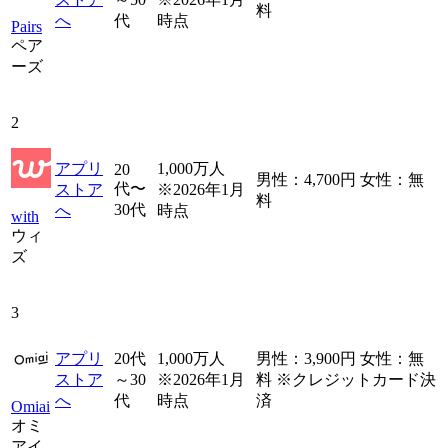
料
へ
代
時点
Pairs
ペア
ーズ
2
アプリ
1,000万人
20
男性：4,700円 女性：無
代〜
ストア
※2026年1月
料
30代
へ
時点
with
ウィ
ズ
3
アプリ
20代
1,000万人
男性：3,900円 女性：無
ストア
～30
※2026年1月
料 ※クレジットカード決
へ
代
時点
済
Omiai
オミ
アイ