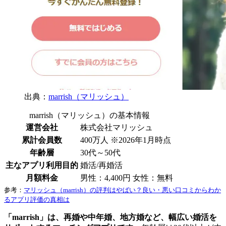
出典：
marrish（マリッシュ）
marrish（マリッシュ）の基本情報
運営会社
株式会社マリッシュ
累計会員数
400万人 ※2026年1月時点
年齢層
30代～50代
主なアプリ利用目的
婚活/再婚活
月額料金
男性：4,400円 女性：無料
参考：
マリッシュ（marrish）の評判はやばい？良い・悪い口コミからわか
るアプリ評価の真相は
「marrish」は、再婚や中年婚、地方婚など、幅広い婚活を