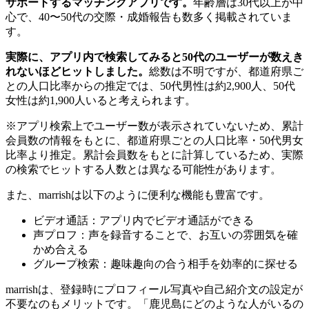
サポートするマッチングアプリです。
年齢層は30代以上が中
心で、40〜50代の交際・成婚報告も数多く掲載されていま
す。
実際に、アプリ内で検索してみると50代のユーザーが数えき
れないほどヒットしました。
総数は不明ですが、都道府県ご
との人口比率からの推定では、50代男性は約2,900人、50代
女性は約1,900人いると考えられます。
※アプリ検索上でユーザー数が表示されていないため、累計
会員数の情報をもとに、都道府県ごとの人口比率・50代男女
比率より推定。累計会員数をもとに計算しているため、実際
の検索でヒットする人数とは異なる可能性があります。
また、marrishは以下のように便利な機能も豊富です。
ビデオ通話：アプリ内でビデオ通話ができる
声プロフ：声を録音することで、お互いの雰囲気を確
かめ合える
グループ検索：趣味趣向の合う相手を効率的に探せる
marrishは、登録時にプロフィール写真や自己紹介文の設定が
不要なのもメリットです。「鹿児島にどのような人がいるの