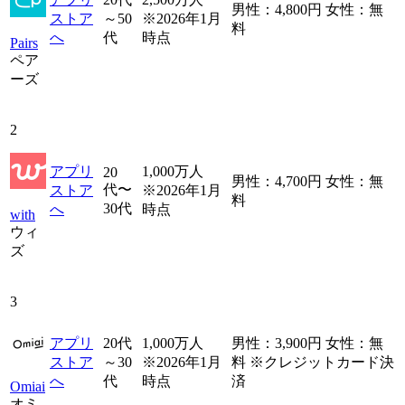
男性：4,800円 女性：無
ストア
～50
※2026年1月
料
へ
代
時点
Pairs
ペア
ーズ
2
アプリ
1,000万人
20
男性：4,700円 女性：無
代〜
ストア
※2026年1月
料
30代
へ
時点
with
ウィ
ズ
3
アプリ
20代
1,000万人
男性：3,900円 女性：無
ストア
～30
※2026年1月
料 ※クレジットカード決
へ
代
時点
済
Omiai
オミ