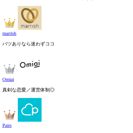
marrish
バツありなら迷わずココ
Omiai
真剣な恋愛／運営体制◎
Pairs