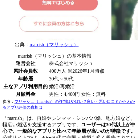
出典：
marrish（マリッシュ）
marrish（マリッシュ）の基本情報
運営会社
株式会社マリッシュ
累計会員数
400万人 ※2026年1月時点
年齢層
30代～50代
主なアプリ利用目的
婚活/再婚活
月額料金
男性：4,400円 女性：無料
参考：
マリッシュ（marrish）の評判はやばい？良い・悪い口コミからわか
るアプリ評価の真相は
「marrish」は、再婚やシンママ・シンパパ婚、地方婚など、
幅広い婚活を支援するアプリです。
ユーザーは30代以上が中
心で、一般的なアプリと比べて年齢層が高いのが特徴です。
公式サイトでは、40〜50代の交際・成婚も多く報告されてい