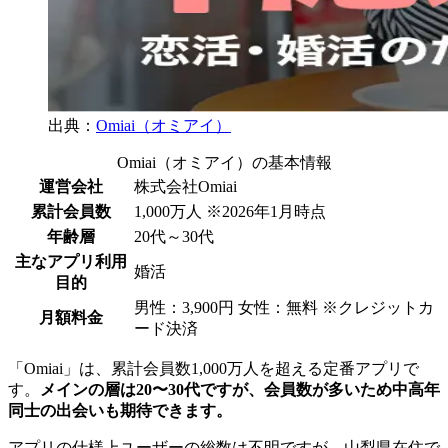
出典：
Omiai（オミアイ）
Omiai（オミアイ）の基本情報
運営会社
株式会社Omiai
累計会員数
1,000万人 ※2026年1月時点
年齢層
20代～30代
主なアプリ利用
婚活
目的
男性：3,900円 女性：無料 ※クレジットカ
月額料金
ード決済
「Omiai」は、累計会員数1,000万人を超える定番アプリで
す。
メインの層は20〜30代ですが、会員数が多いため中高年
同士の出会いも期待できます。
アプリの仕様上ユーザーの総数は不明ですが、山梨県在住で