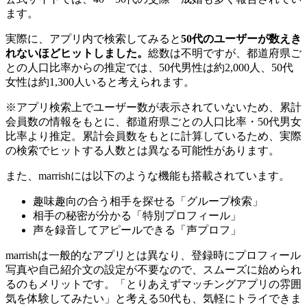
ます。
実際に、アプリ内で検索してみると
50代のユーザーが数えき
れないほどヒットしました。
総数は不明ですが、都道府県ご
との人口比率からの推定では、50代男性は約2,000人、50代
女性は約1,300人いると考えられます。
※アプリ検索上でユーザー数が表示されていないため、累計
会員数の情報をもとに、都道府県ごとの人口比率・50代男女
比率より推定。累計会員数をもとに計算しているため、実際
の検索でヒットする人数とは異なる可能性があります。
また、marrishには以下のような機能も搭載されています。
趣味趣向の合う相手を探せる「グループ検索」
相手の秘密が分かる「特別プロフィール」
声を録音してアピールできる「声プロフ」
marrishは一般的なアプリとは異なり、登録時にプロフィール
写真や自己紹介文の設定が不要なので、スムーズに始められ
るのもメリットです。「とりあえずマッチングアプリの雰囲
気を体験してみたい」と考える50代も、気軽にトライできま