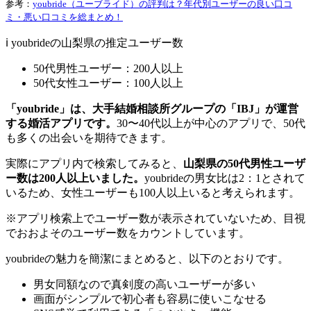
参考：
youbride（ユーブライド）の評判は？年代別ユーザーの良い口コ
ミ・悪い口コミを総まとめ！
ℹ️ youbrideの山梨県の推定ユーザー数
50代男性ユーザー：200人以上
50代女性ユーザー：100人以上
「youbride」は、大手結婚相談所グループの「IBJ」が運営
する婚活アプリです。
30〜40代以上が中心のアプリで、50代
も多くの出会いを期待できます。
実際にアプリ内で検索してみると、
山梨県の50代男性ユーザ
ー数は200人以上いました。
youbrideの男女比は2：1とされて
いるため、女性ユーザーも100人以上いると考えられます。
※アプリ検索上でユーザー数が表示されていないため、目視
でおおよそのユーザー数をカウントしています。
youbrideの魅力を簡潔にまとめると、以下のとおりです。
男女同額なので真剣度の高いユーザーが多い
画面がシンプルで初心者も容易に使いこなせる