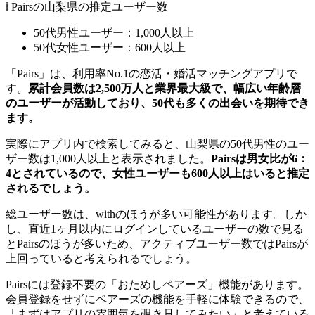
ℹ️ Pairsの山梨県の推定ユーザー数
50代男性ユーザー：1,000人以上
50代女性ユーザー：600人以上
「Pairs」は、利用率No.1の恋活・婚活マッチングアプリで
す。
累計会員数は2,500万人と業界最大級で、幅広い年齢層
のユーザーが活動しており、50代も多くの出会いを期待でき
ます。
実際にアプリ内で検索してみると、山梨県の50代男性のユー
ザー数は1,000人以上と表示されました。
Pairsは男女比が6：
4とされているので、女性ユーザーも600人以上はいると推定
されるでしょう。
総ユーザー数は、withのほうが多い可能性があります。しか
し、直近1ヶ月以内にログインしているユーザーの数で見る
とPairsのほうが多いため、アクティブユーザー数ではPairsが
上回っていると考えられるでしょう。
Pairsには登録不要の「おためしペアーズ」機能があります。
会員登録をせずにペアーズの機能を手軽に体験できるので、
「まずはアプリの雰囲気を覗き見してみたい」と考えている