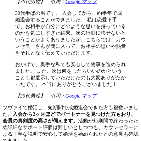
【30代男性】 引用：
Google マップ
30代半ばの男です。 入会してから、約半年で成
婚退会することができました。 私は恋愛下手
で、お相手が自分にどのような思いを持っている
のかを気にしすぎた結果、次の行動に移せないと
いうことがよくありましたが、こちらでは、カウ
ンセラーさんが間に入って、お相手の思いや熱量
をそれとなく伝えていただけます。
おかげで、奥手な私でも安心して物事を進められ
ました。 また、次は何をしたらいいのかという
ことも都度示していただけたのも大変ありがたか
ったです。 本当にありがとうございました！
【30代男性】 引用：
Google マップ
ツヴァイで婚活し、短期間で成婚退会できた方も複数いまし
た。
入会から2ヶ月ほどでパートナーを見つけた方もおり、
会員の真剣度の高さが伺えます。
活動が短期間で終わったた
め詳細なサポート評価は難しいとしつつも、カウンセラーに
よる丁寧な説明で安心して婚活を始められたとの意見も確認
できました。