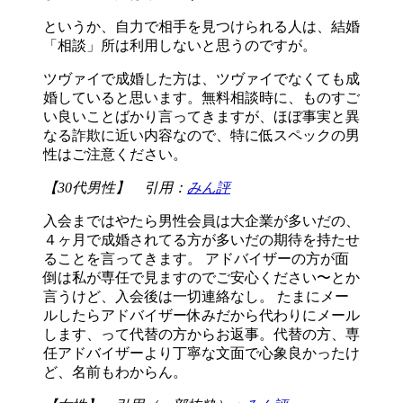
というか、自力で相手を見つけられる人は、結婚
「相談」所は利用しないと思うのですが。
ツヴァイで成婚した方は、ツヴァイでなくても成
婚していると思います。無料相談時に、ものすご
い良いことばかり言ってきますが、ほぼ事実と異
なる詐欺に近い内容なので、特に低スペックの男
性はご注意ください。
【30代男性】 引用：
みん評
入会まではやたら男性会員は大企業が多いだの、
４ヶ月で成婚されてる方が多いだの期待を持たせ
ることを言ってきます。 アドバイザーの方が面
倒は私が専任で見ますのでご安心ください〜とか
言うけど、入会後は一切連絡なし。 たまにメー
ルしたらアドバイザー休みだから代わりにメール
します、って代替の方からお返事。代替の方、専
任アドバイザーより丁寧な文面で心象良かったけ
ど、名前もわからん。