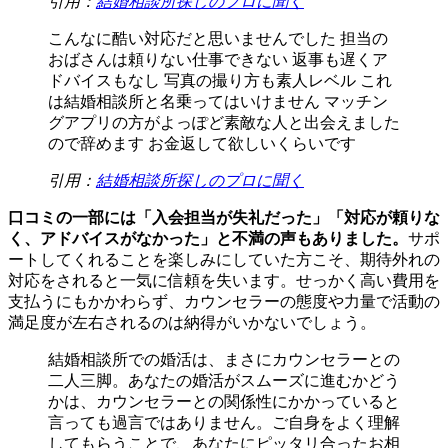
引用：
結婚相談所探しのプロに聞く
こんなに酷い対応だと思いませんでした 担当の
おばさんは頼りない仕事できない 返事も遅くア
ドバイスもなし 写真の撮り方も素人レベル これ
は結婚相談所と名乗ってはいけません マッチン
グアプリの方がよっぽど素敵な人と出会えました
ので辞めます お金返して欲しいくらいです
引用：
結婚相談所探しのプロに聞く
口コミの一部には「入会担当が失礼だった」「対応が頼りな
く、アドバイスがなかった」と不満の声もありました。
サポ
ートしてくれることを楽しみにしていた方こそ、期待外れの
対応をされると一気に信頼を失います。せっかく高い費用を
支払うにもかかわらず、カウンセラーの態度や力量で活動の
満足度が左右されるのは納得がいかないでしょう。
結婚相談所での婚活は、まさにカウンセラーとの
二人三脚。あなたの婚活がスムーズに進むかどう
かは、カウンセラーとの関係性にかかっていると
言っても過言ではありません。ご自身をよく理解
してもらうことで、あなたにピッタリ合ったお相