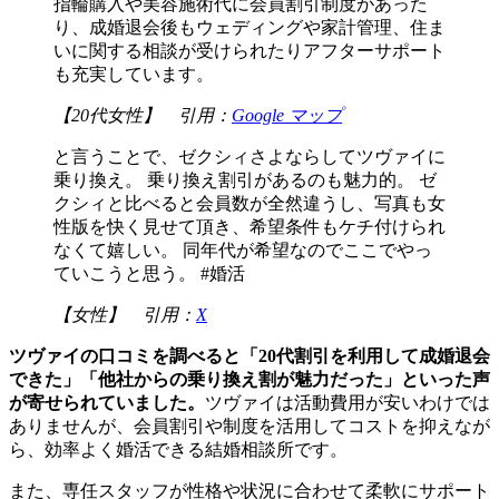
指輪購入や美容施術代に会員割引制度があった
り、成婚退会後もウェディングや家計管理、住ま
いに関する相談が受けられたりアフターサポート
も充実しています。
【20代女性】 引用：
Google マップ
と言うことで、ゼクシィさよならしてツヴァイに
乗り換え。 乗り換え割引があるのも魅力的。 ゼ
クシィと比べると会員数が全然違うし、写真も女
性版を快く見せて頂き、希望条件もケチ付けられ
なくて嬉しい。 同年代が希望なのでここでやっ
ていこうと思う。 #婚活
【女性】 引用：
X
ツヴァイの口コミを調べると「20代割引を利用して成婚退会
できた」「他社からの乗り換え割が魅力だった」といった声
が寄せられていました。
ツヴァイは活動費用が安いわけでは
ありませんが、会員割引や制度を活用してコストを抑えなが
ら、効率よく婚活できる結婚相談所です。
また、専任スタッフが性格や状況に合わせて柔軟にサポート