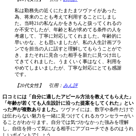
私は勤務先の近くにたまたまツヴァイがあった
為、将来のことも考えて利用することにしまし
た。当時21の私なんかをきちんと扱ってくれるの
か不安でしたが、年齢と私が求めてる条件の人を
考慮して、丁寧に対応してくれました。年齢的に
早いかな、とも思いましたが、私の人生計画プラ
ンでを担当の人に話すと理解してもらうことがで
き、またそれに見合った相手を新たに見つけ出し
てきてくれました。うまくいく事はなく、利用を
やめてしまいましたが、丁寧な対応にとても感謝
です。
【20代女性】 引用：
みん評
口コミには「自分に適したアピール方法を教えてもらえた」
「年齢が若くても人生設計に沿った提案をしてくれた」とい
った声が複数ありました。
ツヴァイには、数字や条件だけで
は伝わらない魅力を一緒に見つけてくれるカウンセラーがい
ることがわかります。自分では気づかなかった強みを理解
し、自信を持って気になる相手にアプローチできるのはうれ
しいポイントでしょう。