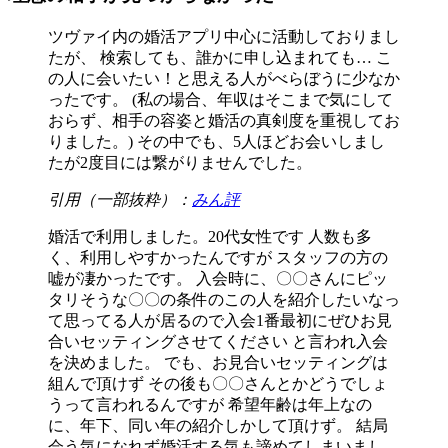
ツヴァイ内の婚活アプリ中心に活動しておりまし
たが、 検索しても、誰かに申し込まれても… こ
の人に会いたい！と思える人がべらぼうに少なか
ったです。 (私の場合、年収はそこまで気にして
おらず、相手の容姿と婚活の真剣度を重視してお
りました。) その中でも、5人ほどお会いしまし
たが2度目には繋がりませんでした。
引用（一部抜粋）：
みん評
婚活で利用しました。20代女性です 人数も多
く、利用しやすかったんですが スタッフの方の
嘘が凄かったです。 入会時に、〇〇さんにピッ
タリそうな〇〇の条件のこの人を紹介したいなっ
て思ってる人が居るので入会1番最初にぜひお見
合いセッティングさせてください と言われ入会
を決めました。 でも、お見合いセッティングは
組んで頂けず その後も〇〇さんとかどうでしょ
うって言われるんですが 希望年齢は年上なの
に、年下、同い年の紹介しかして頂けず。 結局
会う気になれず婚活する気も諦めてしまいまし