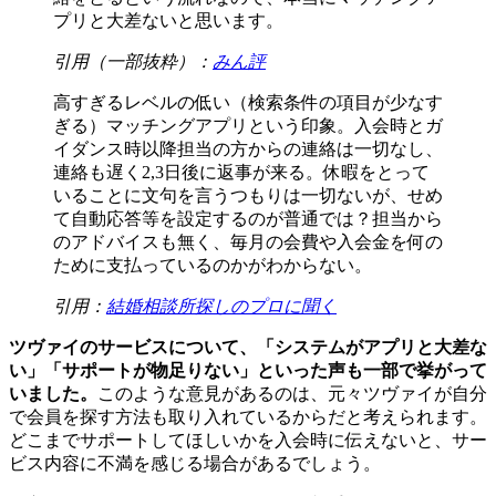
プリと大差ないと思います。
引用（一部抜粋）：
みん評
高すぎるレベルの低い（検索条件の項目が少なす
ぎる）マッチングアプリという印象。入会時とガ
イダンス時以降担当の方からの連絡は一切なし、
連絡も遅く2,3日後に返事が来る。休暇をとって
いることに文句を言うつもりは一切ないが、せめ
て自動応答等を設定するのが普通では？担当から
のアドバイスも無く、毎月の会費や入会金を何の
ために支払っているのかがわからない。
引用：
結婚相談所探しのプロに聞く
ツヴァイのサービスについて、「システムがアプリと大差な
い」「サポートが物足りない」といった声も一部で挙がって
いました。
このような意見があるのは、元々ツヴァイが自分
で会員を探す方法も取り入れているからだと考えられます。
どこまでサポートしてほしいかを入会時に伝えないと、サー
ビス内容に不満を感じる場合があるでしょう。