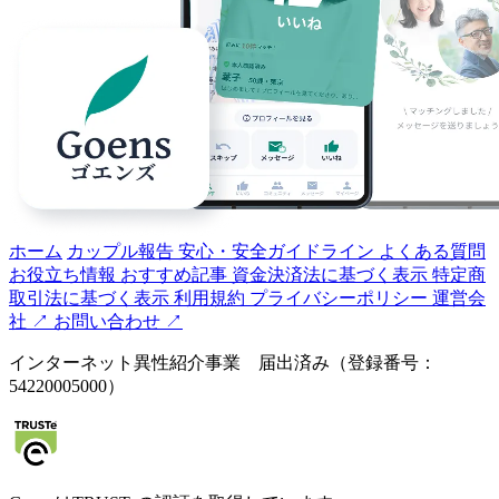
ホーム
カップル報告
安心・安全ガイドライン
よくある質問
お役立ち情報
おすすめ記事
資金決済法に基づく表示
特定商
取引法に基づく表示
利用規約
プライバシーポリシー
運営会
社 ↗️
お問い合わせ ↗️
インターネット異性紹介事業 届出済み（登録番号：
54220005000）