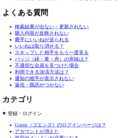
よくある質問
検索結果が出ない・更新されない
購入内容が反映されない
勝手にいいねが送られる
いいねは取り消せる？
スキップした相手をもう一度見る
バッジ（緑・黄・赤）の意味は？
不適切な会員を見つけた場合
利用できる決済方法は？
通知の相手が表示されない
返信・既読がつかない
カテゴリ
登録・ログイン
Goens（ゴエンズ）のログインページは？
アカウントが消えた
毎回サインインが必要になる