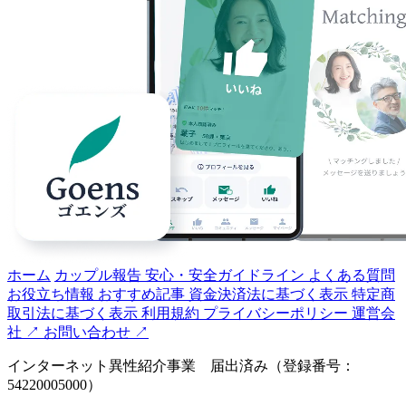
ホーム
カップル報告
安心・安全ガイドライン
よくある質問
お役立ち情報
おすすめ記事
資金決済法に基づく表示
特定商
取引法に基づく表示
利用規約
プライバシーポリシー
運営会
社 ↗️
お問い合わせ ↗️
インターネット異性紹介事業 届出済み（登録番号：
54220005000）