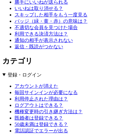
勝手にいいねが送られる
いいねは取り消せる？
スキップした相手をもう一度見る
バッジ（緑・黄・赤）の意味は？
不適切な会員を見つけた場合
利用できる決済方法は？
通知の相手が表示されない
返信・既読がつかない
カテゴリ
登録・ログイン
アカウントが消えた
毎回サインインが必要になる
利用停止された理由は？
ログアウトはできる？
機種変更時の引き継ぎ方法は？
既婚者は登録できる？
50歳未満は登録できる？
電話認証でエラーが出る