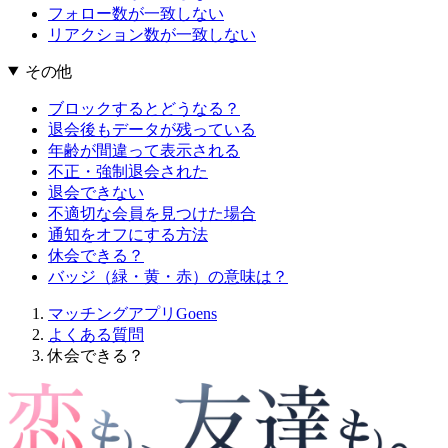
フォロー数が一致しない
リアクション数が一致しない
その他
ブロックするとどうなる？
退会後もデータが残っている
年齢が間違って表示される
不正・強制退会された
退会できない
不適切な会員を見つけた場合
通知をオフにする方法
休会できる？
バッジ（緑・黄・赤）の意味は？
マッチングアプリGoens
よくある質問
休会できる？