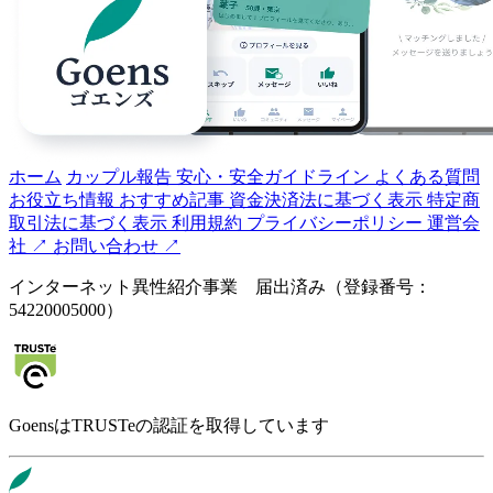
ホーム
カップル報告
安心・安全ガイドライン
よくある質問
お役立ち情報
おすすめ記事
資金決済法に基づく表示
特定商
取引法に基づく表示
利用規約
プライバシーポリシー
運営会
社 ↗️
お問い合わせ ↗️
インターネット異性紹介事業 届出済み（登録番号：
54220005000）
GoensはTRUSTeの認証を取得しています